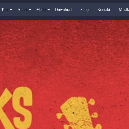
Tour
About
Media
Download
Shop
Kontakt
Musik